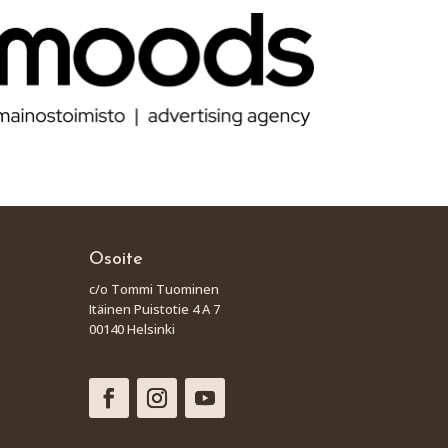
Osoite
c/o Tommi Tuominen
Itäinen Puistotie 4 A 7
00140 Helsinki