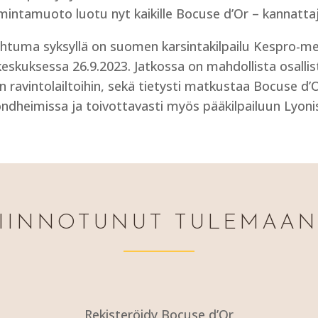
mintamuoto luotu nyt kaikille Bocuse d’Or – kannattaji
tuma syksyllä on suomen karsintakilpailu Kespro-m
eskuksessa 26.9.2023. Jatkossa on mahdollista osalli
 ravintolailtoihin, sekä tietysti matkustaa Bocuse d’O
ndheimissa ja toivottavasti myös pääkilpailuun Lyoni
IINNOTUNUT TULEMAA
Rekisteröidy Bocuse d’Or