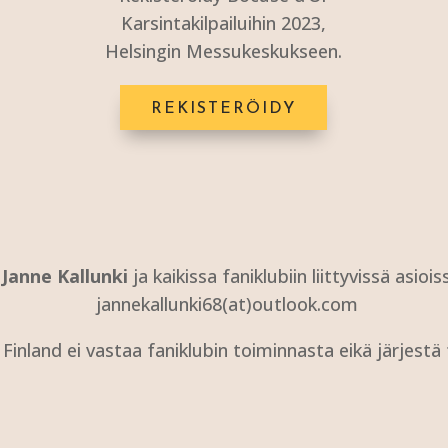
Karsintakilpailuihin 2023,
Helsingin Messukeskukseen.
REKISTERÖIDY
a
Janne Kallunki
ja kaikissa faniklubiin liittyvissä asio
jannekallunki68(at)outlook.com
nland ei vastaa faniklubin toiminnasta eikä järjestä