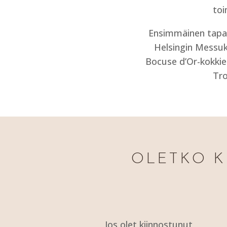
toi
Ensimmäinen tapah
Helsingin Messuk
Bocuse d’Or-kokkien
Tro
OLETKO K
Jos olet kiinnostunut