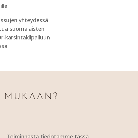
lle.
essujen yhteydessä
stua suomalaisten
r-karsintakilpailuun
ssa.
N MUKAAN?
Toiminnasta tiedotamme tässä