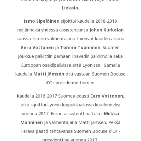
Liekola
.
Ismo Sipeläinen
sijoittui kaudella 2018-2019
neljänneksi yhdessä assistenttinsa
Johan Kurkelan
kanssa. Ismon valmentajana toimivat kauden aikana
Eero Vottonen
ja
Tommi Tuominen
. Suomen
joukkue palkittiin parhaan lihavadin palkinnolla sekä
Euroopan osakilpailuissa että Lyonissa. Samalla
kaudella
Matti Jämsén
otti vastaan Suomen Bocuse
d’Or-presidentin toimen.
Kaudella 2016-2017 Suomea edusti
Eero Vottonen
,
joka sijoittui Lyonin loppukilpailussa kuudenneksi
vuonna 2017. Eeron assistenttina toimi
Miikka
Manninen
ja valmentajana Matti Jämsen. Pekka
Terävä päätti tehtävänsä Suomen Bocuse d’Or -
presidenttinä vuonna 2017.