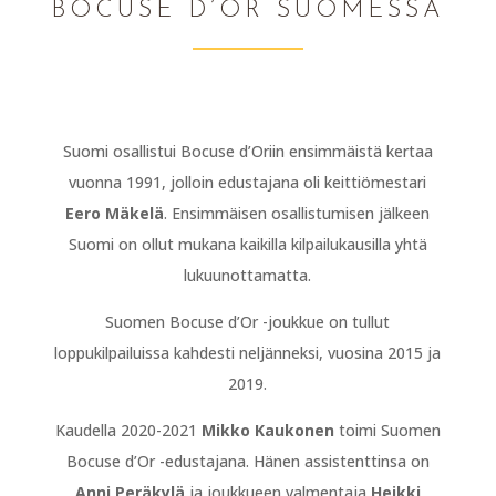
BOCUSE D’OR SUOMESSA
Suomi osallistui Bocuse d’Oriin ensimmäistä kertaa
vuonna 1991, jolloin edustajana oli keittiömestari
Eero Mäkelä
. Ensimmäisen osallistumisen jälkeen
Suomi on ollut mukana kaikilla kilpailukausilla yhtä
lukuunottamatta.
Suomen Bocuse d’Or -joukkue on tullut
loppukilpailuissa kahdesti neljänneksi, vuosina 2015 ja
2019.
Kaudella 2020-2021
Mikko Kaukonen
toimi Suomen
Bocuse d’Or -edustajana. Hänen assistenttinsa on
Anni Peräkylä
ja joukkueen valmentaja
Heikki