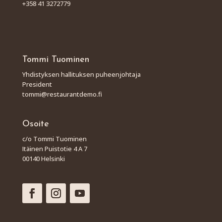
+358 41 3272779
Tommi Tuominen
Yhdistyksen hallituksen puheenjohtaja
President
tommi@restaurantdemo.fi
Osoite
c/o Tommi Tuominen
Itäinen Puistotie 4 A 7
00140 Helsinki