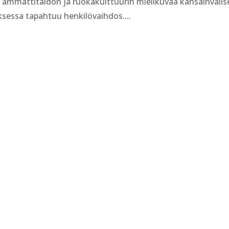
mmattitaidon ja ruokakulttuurin mielikuvaa kansainvälise
ksessa tapahtuu henkilövaihdos....