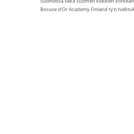
Suomessa sekä Suomen kokkien korkean a
Bocuse d’Or Academy Finland ry:n hallitu