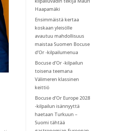
kilpailuvadin tekijä Mauri
Haapamäki
Ensimmäistä kertaa
koskaan yleisölle
avautuu mahdollisuus
maistaa Suomen Bocuse
d’Or -kilpailumenua
Bocuse d’Or -kilpailun
toisena teemana
Välimeren klassinen
keittiö
Bocuse d’Or Europe 2028
-kilpailun isännyyttä
haetaan Turkuun –
Suomi tähtää
gastronomian Euroopan