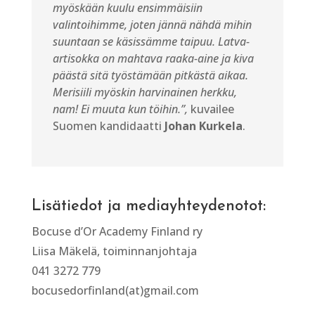
myöskään kuulu ensimmäisiin
valintoihimme, joten jännä nähdä mihin
suuntaan se käsissämme taipuu. Latva-
artisokka on mahtava raaka-aine ja kiva
päästä sitä työstämään pitkästä aikaa.
Merisiili myöskin harvinainen herkku,
nam! Ei muuta kun töihin.”,
kuvailee
Suomen kandidaatti
Johan Kurkela
.
Lisätiedot ja mediayhteydenotot:
Bocuse d’Or Academy Finland ry
Liisa Mäkelä, toiminnanjohtaja
041 3272 779
bocusedorfinland(at)gmail.com