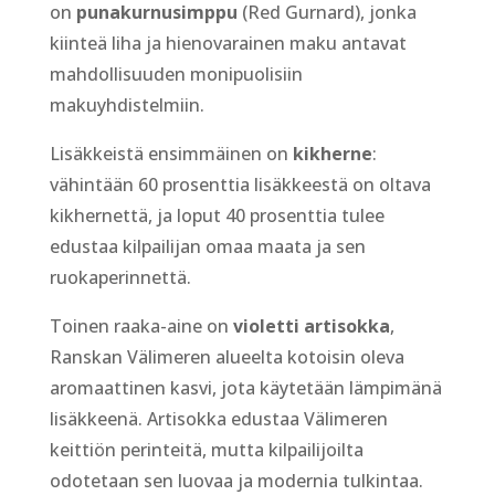
on
punakurnusimppu
(Red Gurnard), jonka
kiinteä liha ja hienovarainen maku antavat
mahdollisuuden monipuolisiin
makuyhdistelmiin.
Lisäkkeistä ensimmäinen on
kikherne
:
vähintään 60 prosenttia lisäkkeestä on oltava
kikhernettä, ja loput 40 prosenttia tulee
edustaa kilpailijan omaa maata ja sen
ruokaperinnettä.
Toinen raaka-aine on
violetti artisokka
,
Ranskan Välimeren alueelta kotoisin oleva
aromaattinen kasvi, jota käytetään lämpimänä
lisäkkeenä. Artisokka edustaa Välimeren
keittiön perinteitä, mutta kilpailijoilta
odotetaan sen luovaa ja modernia tulkintaa.